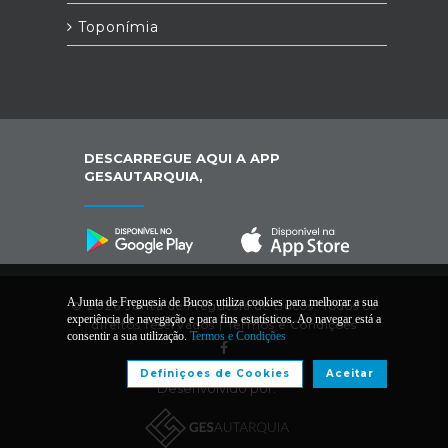
Toponímia
DESCARREGUE AQUI A APP
GESAUTARQUIA,
A Junta de Freguesia de Bucos utiliza cookies para melhorar a sua
© 2026 Junta de Freguesia de Bucos. Todos os
experiência de navegação e para fins estatísticos. Ao navegar está a
direitos reservados |
Termos e Condições
consentir a sua utilização.
Termos e Condições
Definiçoes de Cookies
Aceitar
Desenvolvido por: