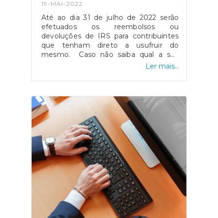
19-MAI-2022
Até ao dia 31 de julho de 2022 serão
efetuados os reembolsos ou
devoluções de IRS para contribuintes
que tenham direto a usufruir do
mesmo. Caso não saiba qual a sua
situação atual referente ao assunto,
Ler mais...
basta aceder ao Portal de Finanças e
perceber quanto resultará da liquidação
do IRS, seja no que toca ao reembolso
ou ao valor que terá de pagar de
imposto adicional.Fonte: "Quando vou
receber o reembolso do IRS",
disponível
em: https://www.dinheirovivo.pt/financas-
pessoais/quando-vou-receber-o-
reembolso-do-irs-14854316.html