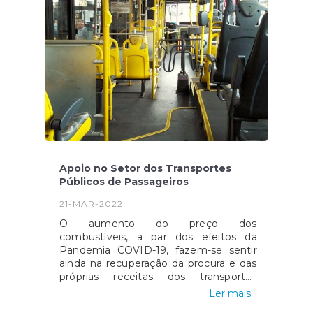
freguesias, apenas realça uma lista de
prioridades que tem como objetivo
uma maior eficiência de utilização dos
recursos humanos e técnicos
disponíveis para esta fiscalização.A lista
de freguesias tidas com prioritárias
pode ser consultada aqui.
Apoio no Setor dos Transportes
Públicos de Passageiros
21-MAR-2022
O aumento do preço dos
combustíveis, a par dos efeitos da
Pandemia COVID-19, fazem-se sentir
ainda na recuperação da procura e das
próprias receitas dos transportes
públicos, levando então à continuidade
Ler mais...
deste apoio para o setor dos