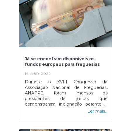
imprescindível para que os cidadãos se
possam sentir cada vez melhor e ter
alguém que os ligue ao Estado”.Fonte:
"Observador", disponível
em https://observador.pt/2022/05/05/juntas-
de-freguesia-podem-ajudar-cidadaos-a-
pedir-pensao-de-reforma-na-hora/
Já se encontram disponíveis os
fundos europeus para freguesias
19-ABR-2022
Durante o XVIII Congresso da
Associação Nacional de Freguesias,
ANAFRE, foram imensos os
presidentes de juntas que
demonstraram indignação perante a
falta de acesso a fundos comunitários,
Ler mais...
realçando o seu sentimento de
discriminação e cansaço ao serem
vistos como o "parente pobre".Dessa