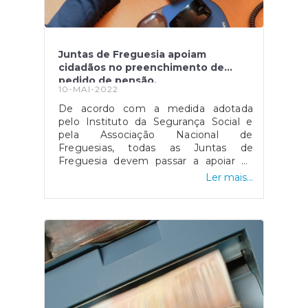
Juntas de Freguesia apoiam
cidadãos no preenchimento de
pedido de pensão.
10-MAI-2022
De acordo com a medida adotada
pelo Instituto da Segurança Social e
pela Associação Nacional de
Freguesias, todas as Juntas de
Freguesia devem passar a apoiar os
seus cidadãos no preenchimento do
Ler mais...
pedido de pensão online a partir da
Segurança Social Direta, garantido uma
maior proximidade e um maior
acompanhamento a que mais
precisa.Na opinião de Jorge Veloso,
presidente da Associação Nacional de
Freguesias (ANAFRE), "As freguesias,
como entidade mais próxima dos
cidadãos, devem e podem executar
este serviço que consideramos