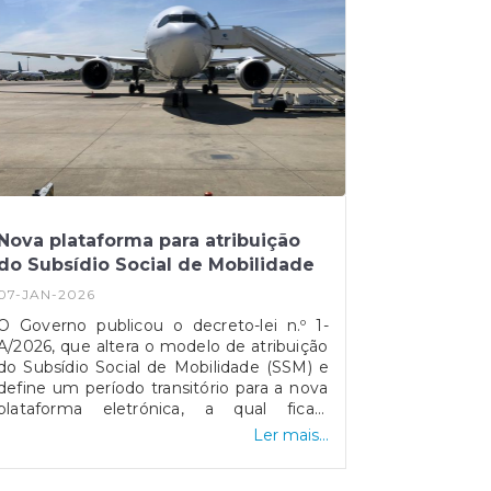
Nova plataforma para atribuição
do Subsídio Social de Mobilidade
07-JAN-2026
O Governo publicou o decreto-lei n.º 1-
A/2026, que altera o modelo de atribuição
do Subsídio Social de Mobilidade (SSM) e
define um período transitório para a nova
plataforma eletrónica, a qual ficará
disponível a partir de 8 de janeiro. A
Ler mais...
medida aplica-se às viagens entre as
regiões autónomas e o continente,