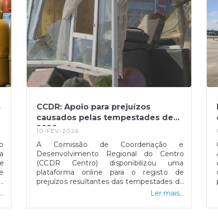
5
CCDR: Apoio para prejuízos
causados pelas tempestades de
2026
10-FEV-2026
o
A Comissão de Coordenação e
a
Desenvolvimento Regional do Centro
e
(CCDR Centro) disponibilizou uma
e
plataforma online para o registo de
ís
prejuízos resultantes das tempestades de
a
2026 que afetaram vários concelhos da
..
Ler mais...
s
Região Centro.O portal destina-se a
,
cidadãos, empresas, agricultores e