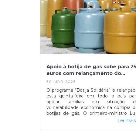
Apoio à botija de gás sobe para 2
euros com relançamento do
programa
30-MAR-2026
O programa “Botija Solidária” é relançad
esta quinta-feira em todo o país par
apoiar famílias em situação d
vulnerabilidade económica na compra d
botijas de gás. O primeiro-ministro Lu
Montenegro anunciou o aumento d
Ler mais.
comparticipação de 15 para 25 euro
durante os próximos três meses