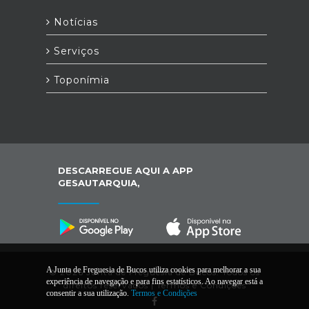
Notícias
Serviços
Toponímia
DESCARREGUE AQUI A APP
GESAUTARQUIA,
A Junta de Freguesia de Bucos utiliza cookies para melhorar a sua
© 2026 Junta de Freguesia de Bucos. Todos os
experiência de navegação e para fins estatísticos. Ao navegar está a
direitos reservados |
Termos e Condições
consentir a sua utilização.
Termos e Condições